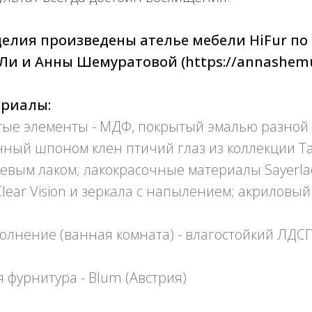
елия произведены ателье мебели HiFur по
Ли и Анны Шемуратовой (https://annashemu
ериалы:
тые элементы - МДФ, покрытый эмалью разной 
ный шпоном клен птичий глаз из коллекции Ta
вым лаком; лакокрасочные материалы Sayerlac
Clear Vision и зеркала с напылением; акриловы
лнение (ванная комната) - влагостойкий ЛДСП
фурнитура - Blum (Австрия)