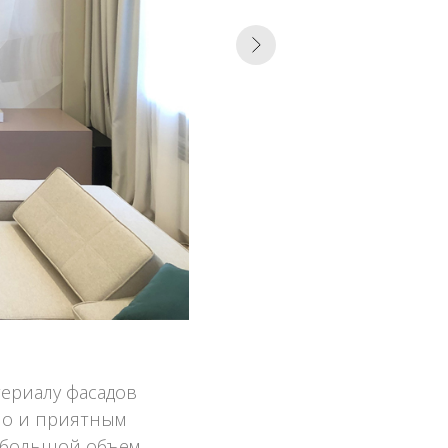
атериалу фасадов
 но и приятным
 большой объем