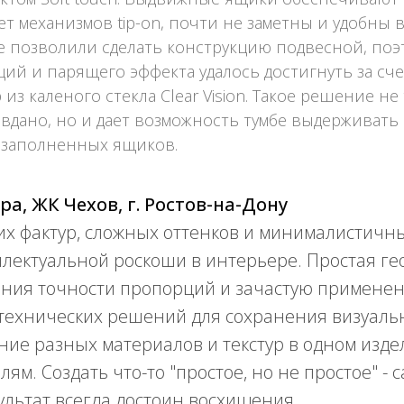
ет механизмов tip-on, почти не заметны и удобны в
е позволили сделать конструкцию подвесной, поэ
ий и парящего эффекта удалось достигнуть за сч
из каленого стекла Clear Vision. Такое решение не
авдано, но и дает возможность тумбе выдерживат
м заполненных ящиков.
ра, ЖК Чехов, г. Ростов-на-Дону
их фактур, сложных оттенков и минималистичн
ллектуальной роскоши в интерьере. Простая г
ения точности пропорций и зачастую примене
технических решений для сохранения визуаль
ание разных материалов и текстур в одном изде
ям. Создать что-то "простое, но не простое" - 
зультат всегда достоин восхищения.