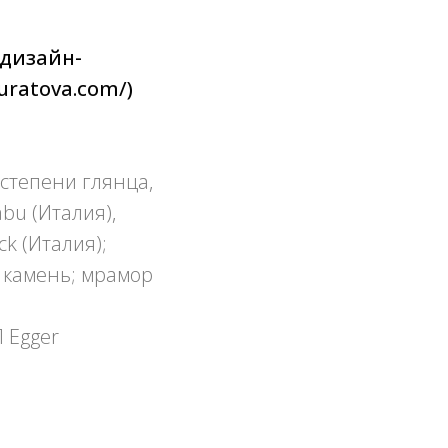
 дизайн-
ratova.com/)
степени глянца,
bu (Италия),
k (Италия);
й камень; мрамор
 Egger