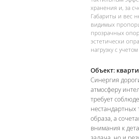
хранения и, за сч
Габариты и вес н
видимых пропорц
прозрачных опор 
эстетически опр
нагрузку с учето
Объект: кварти
Синергия дорог
атмосферу инте
требует соблюд
нестандартных 
образа, а сочет
внимания к детал
задача, но и ре