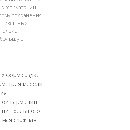
 эксплуатации.
тому сохранения
ет изящных
 только
ь большую
ых форм создает
еометрия мебели
ния
ной гармонии
лии - большого
самая сложная