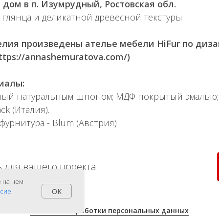
 дом в п. Изумрудный, Ростовская обл.
 глянца и деликатной древесной текстуры.
лия произведены ателье мебели HiFur по диза
tps://annashemuratova.com/)
иалы:
ый натуральным шпоном; МДФ покрытый эмалью;
ck (Италия).
урнитура - Blum (Австрия)
 для вашего проекта
е на нем
OK
асие
Политика
обработки персональных данных