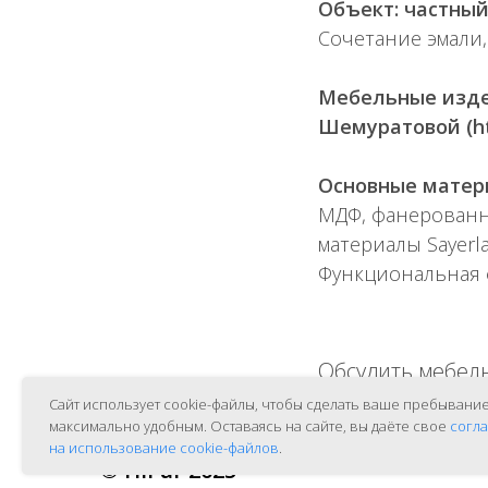
Объект: частный
Сочетание эмали,
Мебельные изде
Шемуратовой (ht
Основные матер
МДФ, фанерованн
материалы Sayerla
Функциональная ф
Обсудить мебель
Сайт использует cookie-файлы, чтобы сделать ваше пребывани
максимально удобным. Оставаясь на сайте, вы даёте свое
согл
на использование cookie-файлов
.
© HiFur 2025