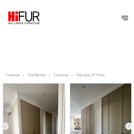
Главная
Портфолио
Спальня
Interplay of Tones
→
→
→